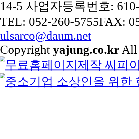
14-5
사업자등록번호: 610-8
TEL: 052-260-5755
FAX: 0
ulsarco@daum.net
Copyright
yajung.co.kr
All