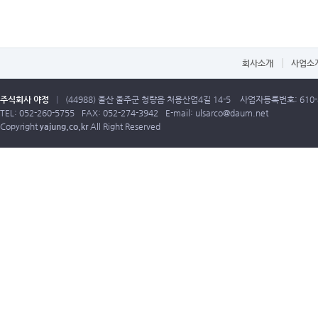
회사소개
사업소
주식회사 야정
|
(44988) 울산 울주군 청량읍 처용산업4길 14-5
사업자등록번호: 610-8
TEL: 052-260-5755
FAX: 052-274-3942
E-mail:
ulsarco@daum.net
Copyright
yajung.co.kr
All Right Reserved