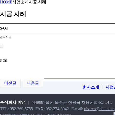
HOME
사업소개
시공 사례
시공 사례
S-Oil
관리자
님
S-Oil
이전글
다음글
회사소개
사업
주식회사 야정
|
(44988) 울산 울주군 청량읍 처용산업4길 14-5
TEL: 052-260-5755
FAX: 052-274-3942
E-mail:
ulsarco@daum.net